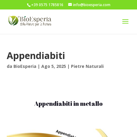
+39 0575 1785816
info@bioesperia.com
Appendiabiti
da
BioEsperia
|
Ago 5, 2025
|
Pietre Naturali
Appendiabiti in metallo