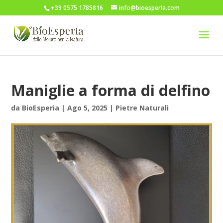
+39 0575 1785816
info@bioesperia.com
Maniglie a forma di delfino
da
BioEsperia
|
Ago 5, 2025
|
Pietre Naturali